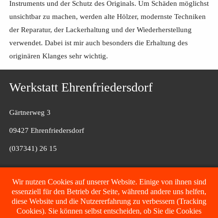
Instruments und der Schutz des Originals. Um Schäden möglichst
unsichtbar zu machen, werden alte Hölzer, modernste Techniken
der Reparatur, der Lackerhaltung und der Wiederherstellung
verwendet. Dabei ist mir auch besonders die Erhaltung des
originären Klanges sehr wichtig.
Werkstatt Ehrenfriedersdorf
Gärtnerweg 3
09427 Ehrenfriedersdorf
(037341) 26 15
Filiale Fulda
Wir nutzen Cookies auf unserer Website. Einige von ihnen sind
essenziell für den Betrieb der Seite, während andere uns helfen,
diese Website und die Nutzererfahrung zu verbessern (Tracking
Glenn-Miller-Straße 7
Cookies). Sie können selbst entscheiden, ob Sie die Cookies