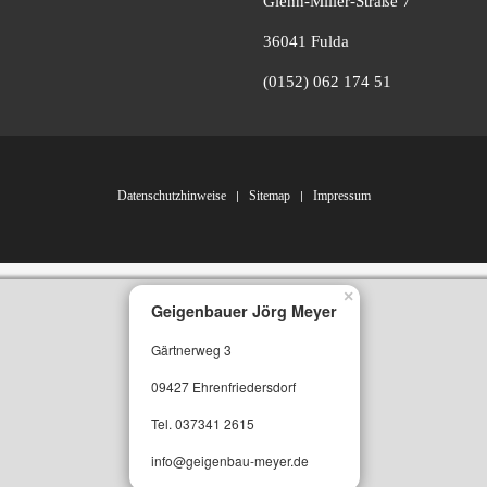
Glenn-Miller-Straße 7
36041 Fulda
(0152) 062 174 51
Datenschutzhinweise
Sitemap
Impressum
×
Geigenbauer Jörg Meyer
Gärtnerweg 3
09427 Ehrenfriedersdorf
Tel. 037341 2615
info@geigenbau-meyer.de