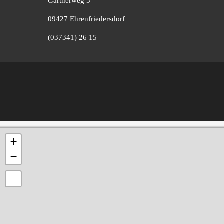
Gärtnerweg 3
09427 Ehrenfriedersdorf
(037341) 26 15
+
−