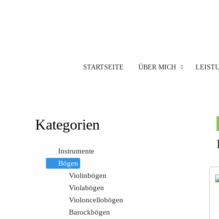
STARTSEITE
ÜBER MICH
LEIST
Kategorien
Instrumente
Bögen
Violinbögen
Violabögen
Violoncellobögen
Barockbögen