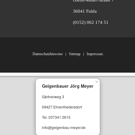
36041 Fulda
(0152) 062 174 51
Datenschutzhinweise
Sitemap
Impressum
×
Geigenbauer Jörg Meyer
Gärtnerweg 3
09427 Ehrenfriedersdorf
Tel. 037341 2615
info@geigenbau-meyer.de